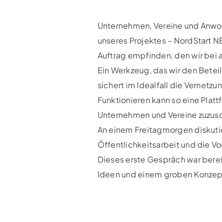
Unternehmen, Vereine und Anwohn
unseres Projektes – NordStart NB
Auftrag empfinden, den wir bei a
Ein Werkzeug, das wir den Betei
sichert im Idealfall die Vernet
Funktionieren kann so eine Platt
Unternehmen und Vereine zuzusch
An einem Freitagmorgen diskuti
Öffentlichkeitsarbeit und die V
Dieses erste Gespräch war berei
Ideen und einem groben Konzept