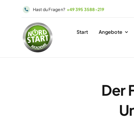
Skip
Hast du Fragen?
+49 395 3588-219
to
content
Start
Angebote
Der 
U