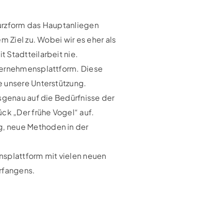
Kurzform das Hauptanliegen
m Ziel zu. Wobei wir es eher als
 Stadtteilarbeit nie.
nternehmensplattform. Diese
e unsere Unterstützung.
ssgenau auf die Bedürfnisse der
ck „Der frühe Vogel“ auf.
g, neue Methoden in der
nsplattform mit vielen neuen
rfangens.