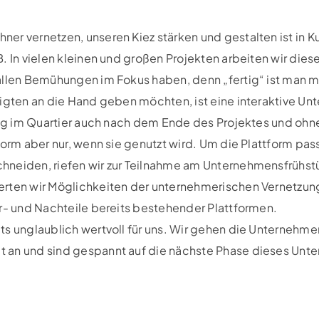
er vernetzen, unseren Kiez stärken und gestalten ist in 
. In vielen kleinen und großen Projekten arbeiten wir diese
llen Bemühungen im Fokus haben, denn „fertig“ ist man mit
ligten an die Hand geben möchten, ist eine interaktive U
zung im Quartier auch nach dem Ende des Projektes und ohn
form aber nur, wenn sie genutzt wird. Um die Plattform pa
neiden, riefen wir zur Teilnahme am Unternehmensfrühstü
erten wir Möglichkeiten der unternehmerischen Vernetzun
or- und Nachteile bereits bestehender Plattformen.
ts unglaublich wertvoll für uns. Wir gehen die Unternehme
 an und sind gespannt auf die nächste Phase dieses Unte