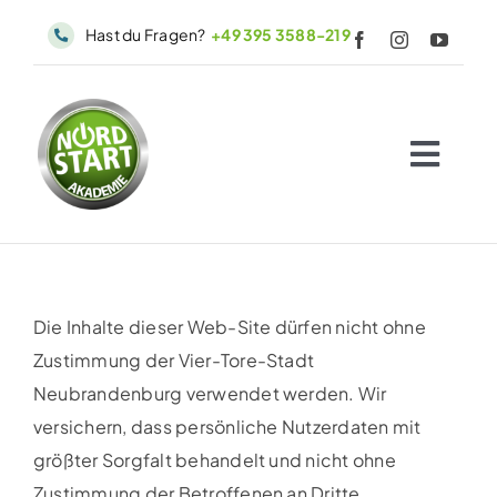
Skip
Hast du Fragen?
+49 395 3588-219
to
content
Togg
Navig
Start
Angebote
Büros
Die Inhalte dieser Web-Site dürfen nicht ohne
Erfolgsgeschichten
Zustimmung der Vier-Tore-Stadt
Neubrandenburg verwendet werden. Wir
WIQKI
versichern, dass persönliche Nutzerdaten mit
Kiezguide
größter Sorgfalt behandelt und nicht ohne
Zustimmung der Betroffenen an Dritte