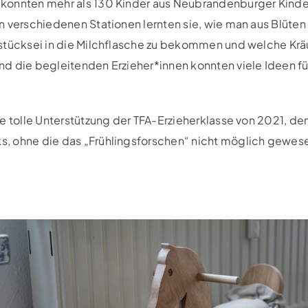
konnten mehr als 130 Kinder aus Neubrandenburger Kind
n verschiedenen Stationen lernten sie, wie man aus Blüten
stücksei in die Milchflasche zu bekommen und welche Kräu
d die begleitenden Erzieher*innen konnten viele Ideen für
ie tolle Unterstützung der TFA-Erzieherklasse von 2021, 
, ohne die das „Frühlingsforschen“ nicht möglich gewes