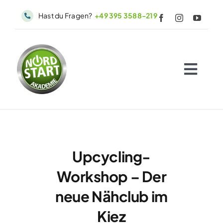
Skip
Hast du Fragen?
+49 395 3588-219
to
content
Togg
Navig
Start
Angebote
Büros
Upcycling-
Erfolgsgeschichten
Workshop – Der
WIQKI
neue Nähclub im
Kiezguide
Kiez