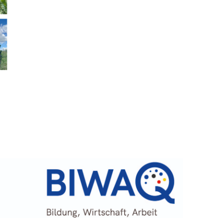
A
Jun