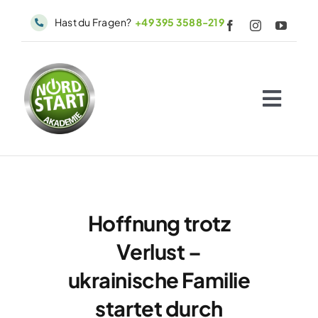
Skip
Hast du Fragen?
+49 395 3588-219
to
content
Togg
Navig
Start
Angebote
Büros
Hoffnung trotz
Erfolgsgeschichten
Verlust –
WIQKI
ukrainische Familie
Kiezguide
startet durch